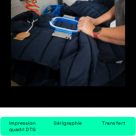
Impression
Sérigraphie
Transfert
quadri DTG