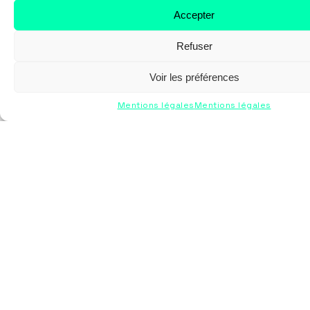
Nos prestations
Accepter
Marquage textile
Refuser
Serigraphie
Voir les préférences
Broderie
Transfert
Mentions légales
Mentions légales
Impression quadri DTG
Marquage objet
Sericenter
Qui sommes-nous
Nos engagements RSE
Liens utiles