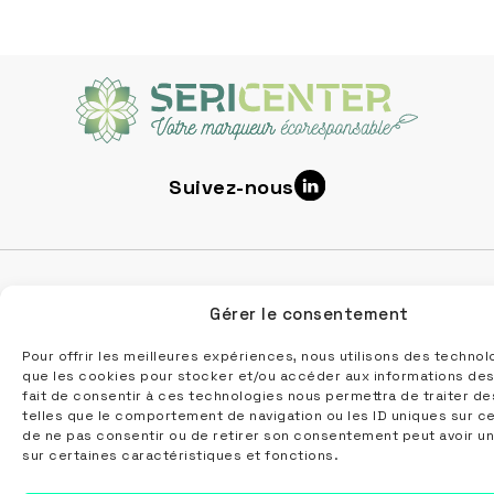
Suivez-nous
Nous contacter
Gérer le consentement
5 rue Lucien Velten
Pour offrir les meilleures expériences, nous utilisons des technol
que les cookies pour stocker et/ou accéder aux informations des
67810 HOLTZHEIM
fait de consentir à ces technologies nous permettra de traiter d
info@sericenter.fr
telles que le comportement de navigation ou les ID uniques sur ce 
03 55 40 32 67
de ne pas consentir ou de retirer son consentement peut avoir un
sur certaines caractéristiques et fonctions.