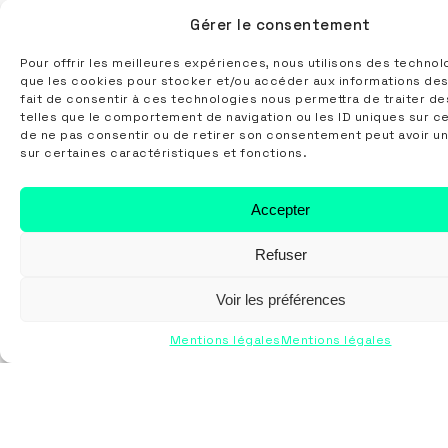
5 rue Lucien Velten
Gérer le consentement
67810 HOLTZHEIM
Pour offrir les meilleures expériences, nous utilisons des technol
info@sericenter.fr
que les cookies pour stocker et/ou accéder aux informations des
03 55 40 32 67
fait de consentir à ces technologies nous permettra de traiter d
telles que le comportement de navigation ou les ID uniques sur ce 
de ne pas consentir ou de retirer son consentement peut avoir un
sur certaines caractéristiques et fonctions.
Nos prestations
Marquage textile
Accepter
Serigraphie
Refuser
Broderie
Transfert
Voir les préférences
Impression quadri DTG
Mentions légales
Mentions légales
Marquage objet
Sericenter