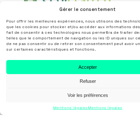
Gérer le consentement
Pour offrir les meilleures expériences, nous utilisons des technol
Suivez-nous
que les cookies pour stocker et/ou accéder aux informations des
fait de consentir à ces technologies nous permettra de traiter d
telles que le comportement de navigation ou les ID uniques sur ce 
de ne pas consentir ou de retirer son consentement peut avoir un
sur certaines caractéristiques et fonctions.
Nous contacter
Accepter
5 rue Lucien Velten
Refuser
67810 HOLTZHEIM
info@sericenter.fr
Voir les préférences
03 55 40 32 67
Mentions légales
Mentions légales
Nos prestations
Marquage textile