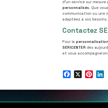
d’un service sur mesur
personnalisés
. Que vou
communication ou une m
adaptées à vos besoins.
Contactez
SE
Pour la
personnalisation
SERICENTER
dès aujourd
et vous accompagnerons 
Facebook
X
Pinter