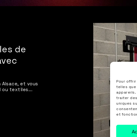
les de
avec
Pour offri
 Alsace, et vous
telles que
 ou textiles...
appareils.
traiter de
uniques su
consenteme
et fonctio
Ac