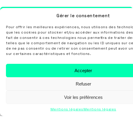
Broderie
Impression
Transfert
Gérer le consentement
quadri DTG
Pour offrir les meilleures expériences, nous utilisons des technol
que les cookies pour stocker et/ou accéder aux informations des
fait de consentir à ces technologies nous permettra de traiter d
telles que le comportement de navigation ou les ID uniques sur ce 
de ne pas consentir ou de retirer son consentement peut avoir un
sur certaines caractéristiques et fonctions.
Accepter
Suivez-nous
Refuser
Voir les préférences
Nous contacter
Mentions légales
Mentions légales
5 rue Lucien Velten
67810 HOLTZHEIM