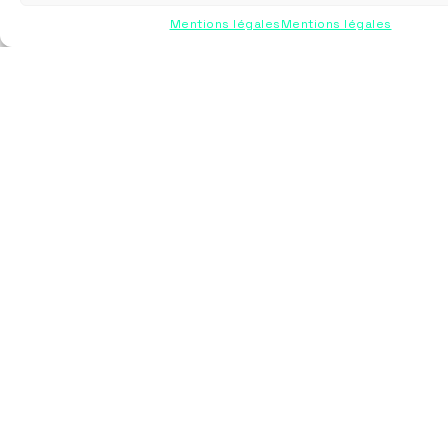
Mentions légales
Mentions légales
Nous contacter
5 rue Lucien Velten
67810 HOLTZHEIM
info@sericenter.fr
03 55 40 32 67
Nos prestations
Marquage textile
Serigraphie
Broderie
Transfert
Impression quadri DTG
Marquage objet