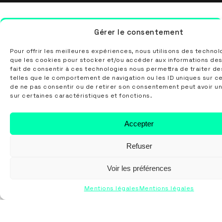
Broderie
Impression
Transfert
Gérer le consentement
quadri DTG
Pour offrir les meilleures expériences, nous utilisons des technol
que les cookies pour stocker et/ou accéder aux informations des
fait de consentir à ces technologies nous permettra de traiter d
telles que le comportement de navigation ou les ID uniques sur ce 
de ne pas consentir ou de retirer son consentement peut avoir un
sur certaines caractéristiques et fonctions.
Accepter
Suivez-nous
Refuser
Voir les préférences
Nous contacter
Mentions légales
Mentions légales
5 rue Lucien Velten
67810 HOLTZHEIM